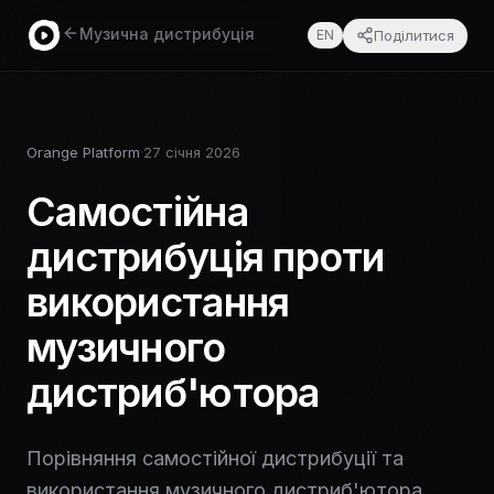
Музична дистрибуція
Поділитися
EN
Orange Platform
·
27 січня 2026
Самостійна
дистрибуція проти
використання
музичного
дистриб'ютора
Порівняння самостійної дистрибуції та
використання музичного дистриб'ютора,