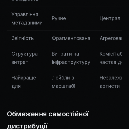
Управління
Ручне
Централізо
метаданими
Звітність
Фрагментована
Агрегована
Структура
Витрати на
Комісії або
витрат
інфраструктуру
частка дох
Найкраще
Лейбли в
Незалежні
для
масштабі
артисти
Обмеження самостійної
дистрибуції