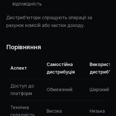
відповідність
Дистриб'ютори спрощують операції за
рахунок комісій або частки доходу.
Порівняння
Самостійна
Використа
Аспект
дистрибуція
дистриб'ю
Доступ до
Обмежений
Широкий
платформ
Технічна
Висока
Низька
складність